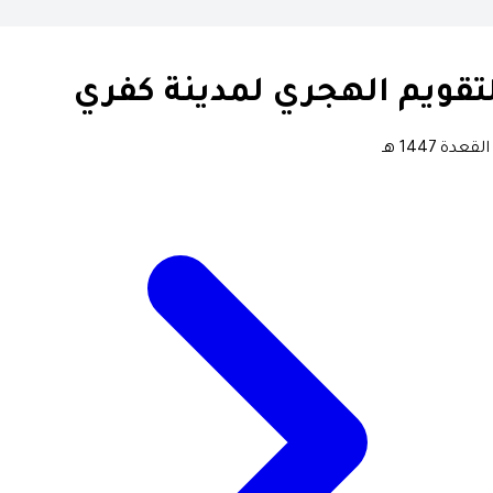
تقويم الهجري لمدينة كفري
لقعدة 1447 هـ