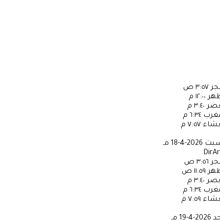
جر
٣:٥٧ ص
ظهر
١٢:٠٠ م
عصر
٣:٤٠ م
مغرب
٦:٣٤ م
عشاء
٧:٥٧ م
سبت
2026-4-18 مـ
DirA
جر
٣:٥٦ ص
ظهر
١١:٥٩ ص
عصر
٣:٤٠ م
مغرب
٦:٣٤ م
عشاء
٧:٥٩ م
حد
2026-4-19 مـ