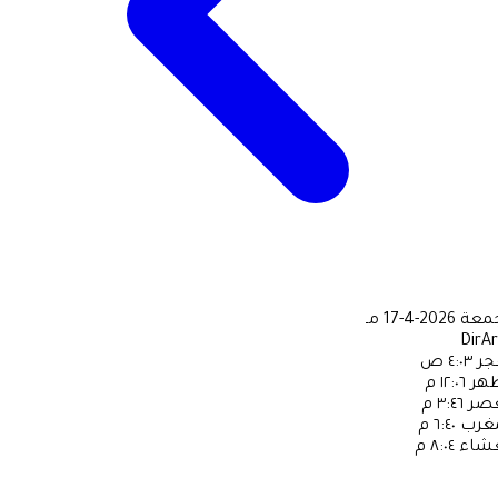
جمعة
2026-4-17 مـ
DirA
جر
٤:٠٣ ص
ظهر
١٢:٠٦ م
عصر
٣:٤٦ م
مغرب
٦:٤٠ م
عشاء
٨:٠٤ م