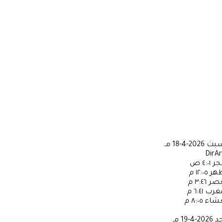
سبت
2026-4-18 مـ
DirA
جر
٤:٠١ ص
ظهر
١٢:٠٥ م
عصر
٣:٤٦ م
مغرب
٦:٤١ م
عشاء
٨:٠٥ م
حد
2026-4-19 مـ