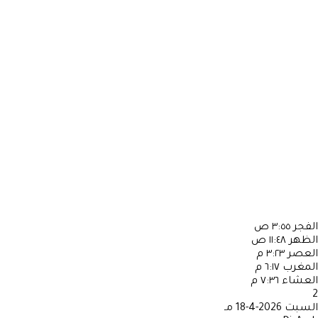
الفجر
٣:٥٥ ص
الظهر
١١:٤٨ ص
العصر
٣:٢٣ م
المغرب
٦:١٧ م
العشاء
٧:٣٦ م
2
السبت
2026-4-18 مـ