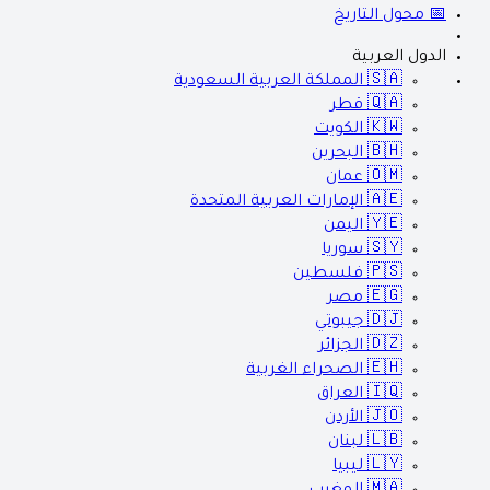
📅 محول التاريخ
الدول العربية
🇸🇦
المملكة العربية السعودية
🇶🇦
قطر
🇰🇼
الكويت
🇧🇭
البحرين
🇴🇲
عمان
🇦🇪
الإمارات العربية المتحدة
🇾🇪
اليمن
🇸🇾
سوريا
🇵🇸
فلسطين
🇪🇬
مصر
🇩🇯
جيبوتي
🇩🇿
الجزائر
🇪🇭
الصحراء الغربية
🇮🇶
العراق
🇯🇴
الأردن
🇱🇧
لبنان
🇱🇾
ليبيا