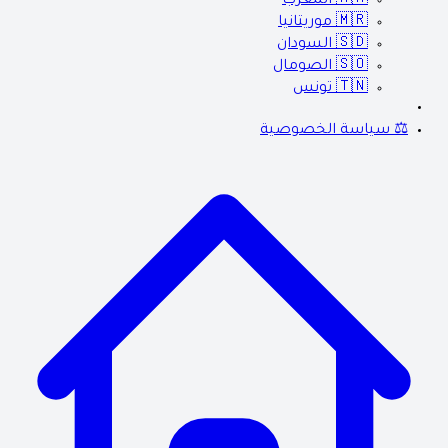
🇲🇦
المغرب
🇲🇷
موريتانيا
🇸🇩
السودان
🇸🇴
الصومال
🇹🇳
تونس
⚖️ سياسة الخصوصية