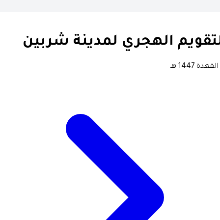
تقويم الهجري لمدينة شربين
لقعدة 1447 هـ