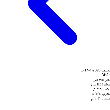
جمعة
2026-4-17 مـ
DirA
جر
٣:٥١ ص
ظهر
١١:٥٤ ص
عصر
٣:٣٠ م
مغرب
٦:٢٤ م
عشاء
٧:٤٦ م