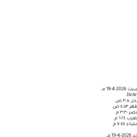
سبت
2026-4-18 مـ
DirA
جر
٣:٥٠ ص
ظهر
١١:٥٣ ص
عصر
٣:٣٠ م
مغرب
٦:٢٤ م
عشاء
٧:٤٧ م
حد
2026-4-19 مـ