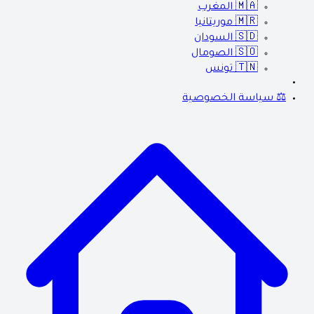
🇲🇦
المغرب
🇲🇷
موريتانيا
🇸🇩
السودان
🇸🇴
الصومال
🇹🇳
تونس
⚖️ سياسة الخصوصية