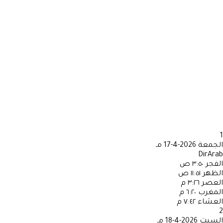
1
الجمعة
2026-4-17 مـ
DirArab
الفجر
٣:٥٠ ص
الظهر
١١:٥١ ص
العصر
٣:٢٦ م
المغرب
٦:٢٠ م
العشاء
٧:٤٢ م
2
السبت
2026-4-18 مـ