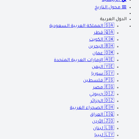
🏠 الرئيسية
📅 محول التاريخ
الدول العربية
🇸🇦
المملكة العربية السعودية
🇶🇦
قطر
🇰🇼
الكويت
🇧🇭
البحرين
🇴🇲
عمان
🇦🇪
الإمارات العربية المتحدة
🇾🇪
اليمن
🇸🇾
سوريا
🇵🇸
فلسطين
🇪🇬
مصر
🇩🇯
جيبوتي
🇩🇿
الجزائر
🇪🇭
الصحراء الغربية
🇮🇶
العراق
🇯🇴
الأردن
🇱🇧
لبنان
🇱🇾
ليبيا