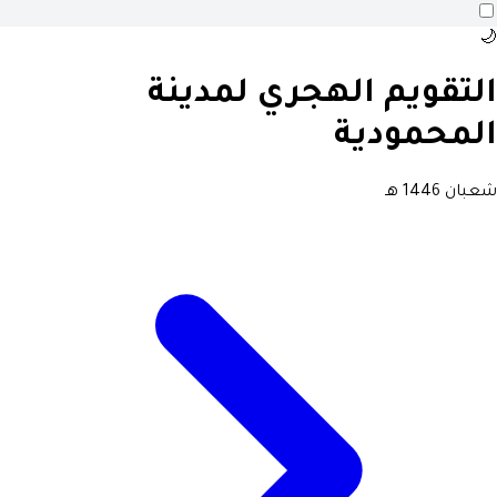
🌙
التقويم الهجري لمدينة
المحمودية
شعبان 1446 هـ