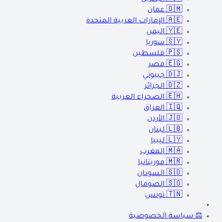
🇴🇲
عمان
🇦🇪
الإمارات العربية المتحدة
🇾🇪
اليمن
🇸🇾
سوريا
🇵🇸
فلسطين
🇪🇬
مصر
🇩🇯
جيبوتي
🇩🇿
الجزائر
🇪🇭
الصحراء الغربية
🇮🇶
العراق
🇯🇴
الأردن
🇱🇧
لبنان
🇱🇾
ليبيا
🇲🇦
المغرب
🇲🇷
موريتانيا
🇸🇩
السودان
🇸🇴
الصومال
🇹🇳
تونس
⚖️ سياسة الخصوصية