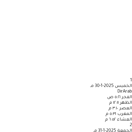
1
الخميس
2025-1-30 مـ
DirArab
الفجر
٥:٢١ ص
الظهر
١٢:١١ م
العصر
٣:١٠ م
المغرب
٥:٣١ م
العشاء
٦:٥٢ م
2
الجمعة
2025-1-31 مـ