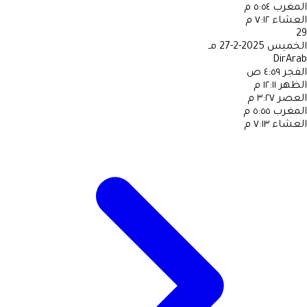
المغرب
٥:٥٤ م
العشاء
٧:١٢ م
29
الخميس
2025-2-27 مـ
DirArab
الفجر
٤:٥٩ ص
الظهر
١٢:١١ م
العصر
٣:٢٧ م
المغرب
٥:٥٥ م
العشاء
٧:١٣ م