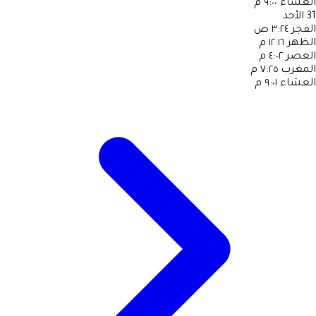
العشاء
٩:٠٠ م
31
الأحد
الفجر
٣:٢٤ ص
الظهر
١٢:١٦ م
العصر
٤:٠٢ م
المغرب
٧:٢٥ م
العشاء
٩:٠١ م