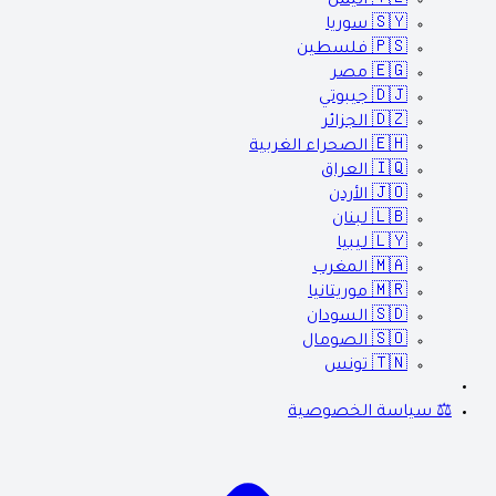
🇾🇪
اليمن
🇸🇾
سوريا
🇵🇸
فلسطين
🇪🇬
مصر
🇩🇯
جيبوتي
🇩🇿
الجزائر
🇪🇭
الصحراء الغربية
🇮🇶
العراق
🇯🇴
الأردن
🇱🇧
لبنان
🇱🇾
ليبيا
🇲🇦
المغرب
🇲🇷
موريتانيا
🇸🇩
السودان
🇸🇴
الصومال
🇹🇳
تونس
⚖️ سياسة الخصوصية