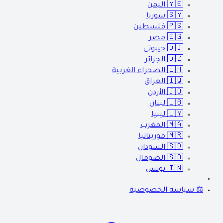
🇾🇪
اليمن
🇸🇾
سوريا
🇵🇸
فلسطين
🇪🇬
مصر
🇩🇯
جيبوتي
🇩🇿
الجزائر
🇪🇭
الصحراء الغربية
🇮🇶
العراق
🇯🇴
الأردن
🇱🇧
لبنان
🇱🇾
ليبيا
🇲🇦
المغرب
🇲🇷
موريتانيا
🇸🇩
السودان
🇸🇴
الصومال
🇹🇳
تونس
⚖️ سياسة الخصوصية