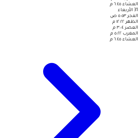
العشاء
٦:٤٥ م
31
الأربعاء
الفجر
٥:٥٣ ص
الظهر
١٢:٢٢ م
العصر
٣:٠٤ م
المغرب
٥:٢٢ م
العشاء
٦:٤٥ م