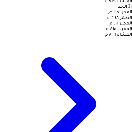
العشاء
٨:٣٠ م
31
الأحد
الفجر
٤:٥٦ ص
الظهر
١٢:٤٨ م
العصر
٤:١١ م
المغرب
٧:١٥ م
العشاء
٨:٣١ م