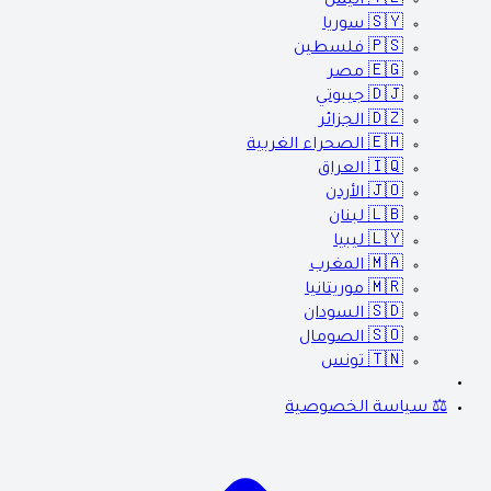
🇾🇪
اليمن
🇸🇾
سوريا
🇵🇸
فلسطين
🇪🇬
مصر
🇩🇯
جيبوتي
🇩🇿
الجزائر
🇪🇭
الصحراء الغربية
🇮🇶
العراق
🇯🇴
الأردن
🇱🇧
لبنان
🇱🇾
ليبيا
🇲🇦
المغرب
🇲🇷
موريتانيا
🇸🇩
السودان
🇸🇴
الصومال
🇹🇳
تونس
⚖️ سياسة الخصوصية