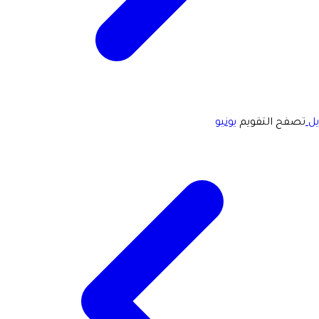
يل
تصفح التقويم
يونيو