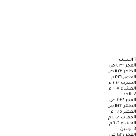
1
السبت
الفجر
٤:٣٣ ص
الظهر
١١:٢٣ ص
العصر
٢:٢٦ م
المغرب
٤:٤٩ م
العشاء
٦:٠٧ م
2
الأحد
الفجر
٤:٣٤ ص
الظهر
١١:٢٣ ص
العصر
٢:٢٥ م
المغرب
٤:٤٨ م
العشاء
٦:٠٦ م
3
الإثنين
الفجر
٤:٣٤ ص