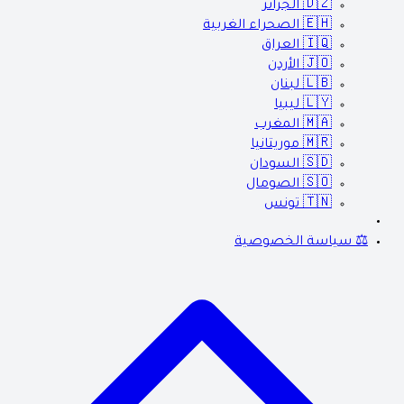
🇩🇿
الجزائر
🇪🇭
الصحراء الغربية
🇮🇶
العراق
🇯🇴
الأردن
🇱🇧
لبنان
🇱🇾
ليبيا
🇲🇦
المغرب
🇲🇷
موريتانيا
🇸🇩
السودان
🇸🇴
الصومال
🇹🇳
تونس
⚖️ سياسة الخصوصية