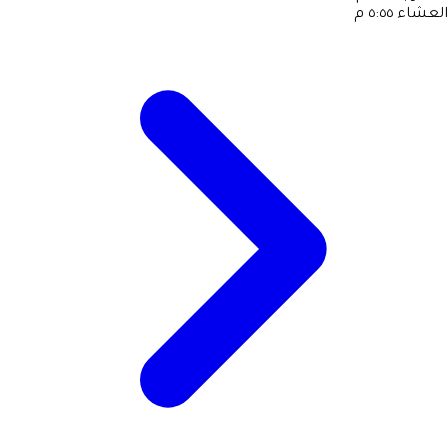
العشاء
٥:٥٥ م