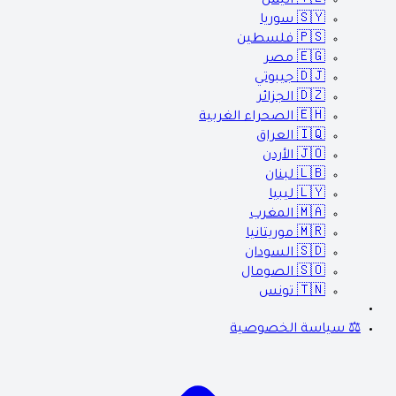
🇾🇪
اليمن
🇸🇾
سوريا
🇵🇸
فلسطين
🇪🇬
مصر
🇩🇯
جيبوتي
🇩🇿
الجزائر
🇪🇭
الصحراء الغربية
🇮🇶
العراق
🇯🇴
الأردن
🇱🇧
لبنان
🇱🇾
ليبيا
🇲🇦
المغرب
🇲🇷
موريتانيا
🇸🇩
السودان
🇸🇴
الصومال
🇹🇳
تونس
⚖️ سياسة الخصوصية