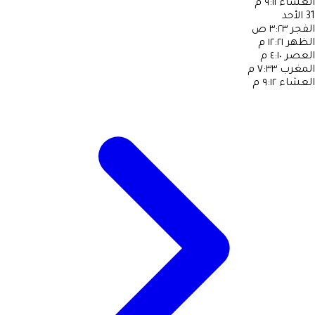
العشاء
٩:١١ م
31
الأحد
الفجر
٣:٢٣ ص
الظهر
١٢:٢١ م
العصر
٤:١٠ م
المغرب
٧:٣٣ م
العشاء
٩:١٢ م