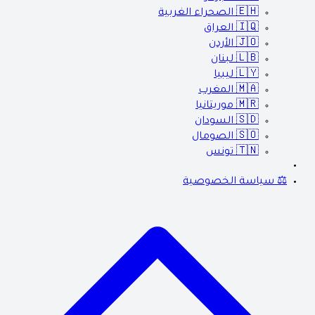
🇪🇭
الصحراء الغربية
🇮🇶
العراق
🇯🇴
الأردن
🇱🇧
لبنان
🇱🇾
ليبيا
🇲🇦
المغرب
🇲🇷
موريتانيا
🇸🇩
السودان
🇸🇴
الصومال
🇹🇳
تونس
⚖️ سياسة الخصوصية