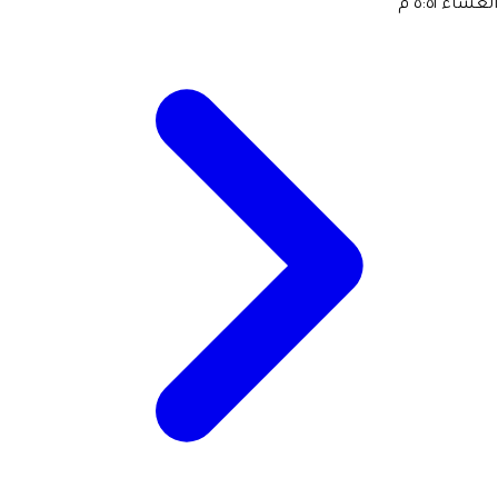
العشاء
٥:٥١ م