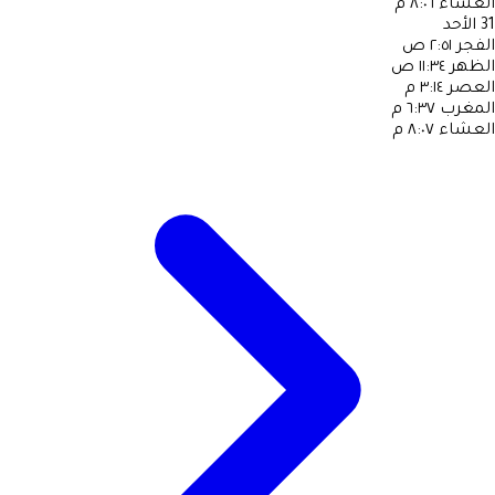
العشاء
٨:٠٦ م
31
الأحد
الفجر
٢:٥١ ص
الظهر
١١:٣٤ ص
العصر
٣:١٤ م
المغرب
٦:٣٧ م
العشاء
٨:٠٧ م