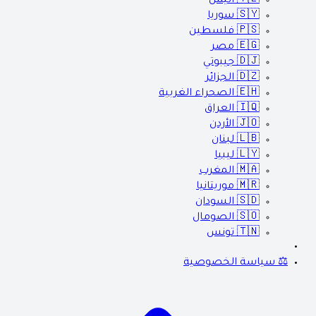
🇾🇪
اليمن
🇸🇾
سوريا
🇵🇸
فلسطين
🇪🇬
مصر
🇩🇯
جيبوتي
🇩🇿
الجزائر
🇪🇭
الصحراء الغربية
🇮🇶
العراق
🇯🇴
الأردن
🇱🇧
لبنان
🇱🇾
ليبيا
🇲🇦
المغرب
🇲🇷
موريتانيا
🇸🇩
السودان
🇸🇴
الصومال
🇹🇳
تونس
⚖️ سياسة الخصوصية