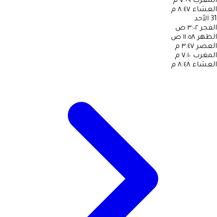
المغرب
٧:٠٩ م
العشاء
٨:٤٧ م
31
الأحد
الفجر
٣:٠٢ ص
الظهر
١١:٥٨ ص
العصر
٣:٤٧ م
المغرب
٧:١٠ م
العشاء
٨:٤٨ م