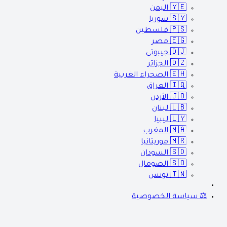
🇾🇪
اليمن
🇸🇾
سوريا
🇵🇸
فلسطين
🇪🇬
مصر
🇩🇯
جيبوتي
🇩🇿
الجزائر
🇪🇭
الصحراء الغربية
🇮🇶
العراق
🇯🇴
الأردن
🇱🇧
لبنان
🇱🇾
ليبيا
🇲🇦
المغرب
🇲🇷
موريتانيا
🇸🇩
السودان
🇸🇴
الصومال
🇹🇳
تونس
⚖️ سياسة الخصوصية