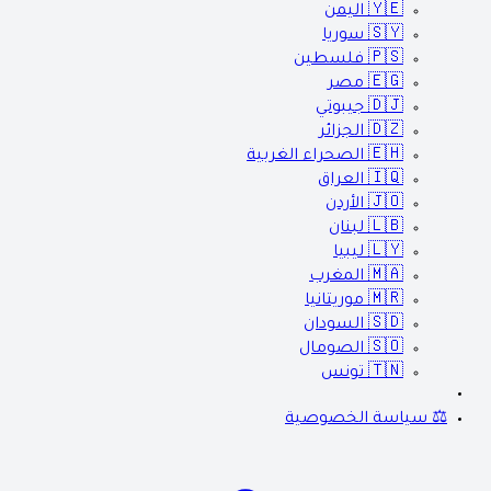
🇾🇪
اليمن
🇸🇾
سوريا
🇵🇸
فلسطين
🇪🇬
مصر
🇩🇯
جيبوتي
🇩🇿
الجزائر
🇪🇭
الصحراء الغربية
🇮🇶
العراق
🇯🇴
الأردن
🇱🇧
لبنان
🇱🇾
ليبيا
🇲🇦
المغرب
🇲🇷
موريتانيا
🇸🇩
السودان
🇸🇴
الصومال
🇹🇳
تونس
⚖️ سياسة الخصوصية