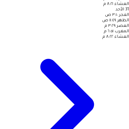
العشاء
٨:٢١ م
31
الأحد
الفجر
٣:١٠ ص
الظهر
١١:٤٩ ص
العصر
٣:٢٩ م
المغرب
٦:٥١ م
العشاء
٨:٢٢ م