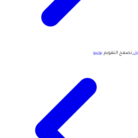
يل
تصفح التقويم
يونيو