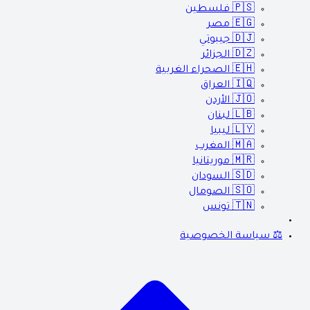
🇵🇸
فلسطين
🇪🇬
مصر
🇩🇯
جيبوتي
🇩🇿
الجزائر
🇪🇭
الصحراء الغربية
🇮🇶
العراق
🇯🇴
الأردن
🇱🇧
لبنان
🇱🇾
ليبيا
🇲🇦
المغرب
🇲🇷
موريتانيا
🇸🇩
السودان
🇸🇴
الصومال
🇹🇳
تونس
⚖️ سياسة الخصوصية