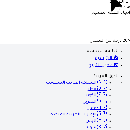
🌌
العشاء
٨:٠٥ م
اتجاه القبلة الصحيح
-26°
درجة من الشمال
القائمة الرئيسية
🏠 الرئيسية
📅 محول التاريخ
الدول العربية
🇸🇦
المملكة العربية السعودية
🇶🇦
قطر
🇰🇼
الكويت
🇧🇭
البحرين
🇴🇲
عمان
🇦🇪
الإمارات العربية المتحدة
🇾🇪
اليمن
🇸🇾
سوريا