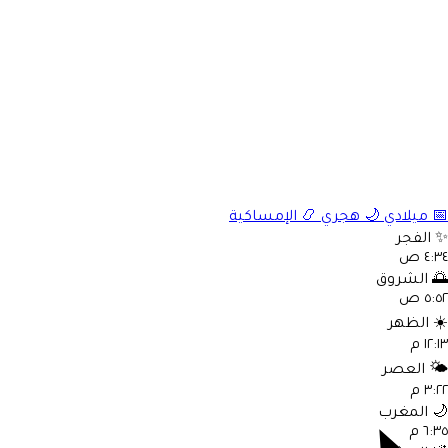
📅
ميلادي
🌙
هجري
📿
الإمساكية
✨
الفجر
٤:٣٤ ص
🌅
الشروق
٥:٥٢ ص
☀️
الظهر
١٢:١٣ م
🌤️
العصر
٣:٢٢ م
🌙
المغرب
٦:٣٥ م