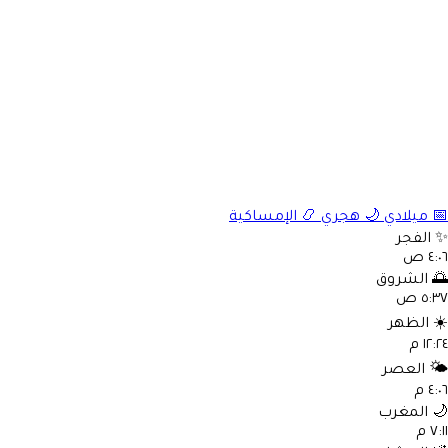
📅
ميلادي
🌙
هجري
📿
الإمساكية
✨
الفجر
٤:٠٦ ص
🌅
الشروق
٥:٣٧ ص
☀️
الظهر
١٢:٢٤ م
🌤️
العصر
٤:٠٦ م
🌙
المغرب
٧:١١ م