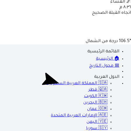
🌌
العشاء
٨:٣٦ م
اتجاه القبلة الصحيح
106.5°
درجة من الشمال
القائمة الرئيسية
🏠 الرئيسية
📅 محول التاريخ
الدول العربية
🇸🇦
المملكة العربية السعودية
🇶🇦
قطر
🇰🇼
الكويت
🇧🇭
البحرين
🇴🇲
عمان
🇦🇪
الإمارات العربية المتحدة
🇾🇪
اليمن
🇸🇾
سوريا