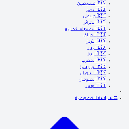
🇵🇸
فلسطين
🇪🇬
مصر
🇩🇯
جيبوتي
🇩🇿
الجزائر
🇪🇭
الصحراء الغربية
🇮🇶
العراق
🇯🇴
الأردن
🇱🇧
لبنان
🇱🇾
ليبيا
🇲🇦
المغرب
🇲🇷
موريتانيا
🇸🇩
السودان
🇸🇴
الصومال
🇹🇳
تونس
⚖️ سياسة الخصوصية