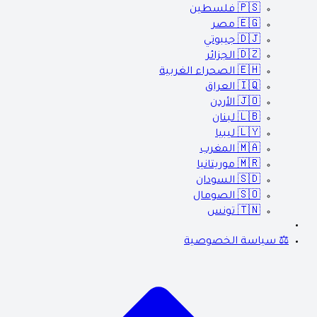
🇵🇸
فلسطين
🇪🇬
مصر
🇩🇯
جيبوتي
🇩🇿
الجزائر
🇪🇭
الصحراء الغربية
🇮🇶
العراق
🇯🇴
الأردن
🇱🇧
لبنان
🇱🇾
ليبيا
🇲🇦
المغرب
🇲🇷
موريتانيا
🇸🇩
السودان
🇸🇴
الصومال
🇹🇳
تونس
⚖️ سياسة الخصوصية