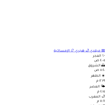
📅
ميلادي
🌙
هجري
📿
الإمساكية
✨
الفجر
٤:٠٥ ص
🌅
الشروق
٥:٤٠ ص
☀️
الظهر
١٢:٣١ م
🌤️
العصر
٤:١٥ م
🌙
المغرب
٧:٢١ م