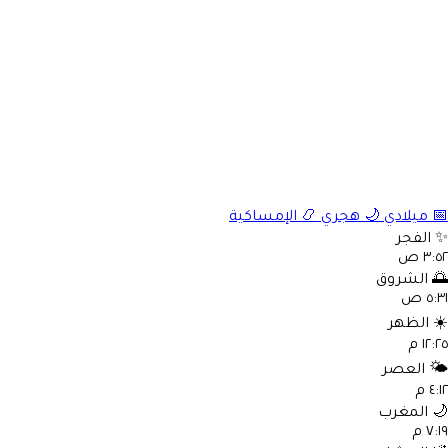
📅
ميلادي
🌙
هجري
📿
الإمساكية
✨
الفجر
٣:٥٢ ص
🌅
الشروق
٥:٣١ ص
☀️
الظهر
١٢:٢٥ م
🌤️
العصر
٤:١٢ م
🌙
المغرب
٧:١٩ م