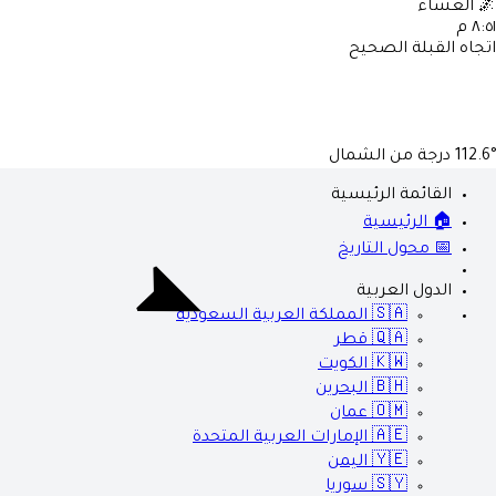
🌌
العشاء
٨:٥١ م
اتجاه القبلة الصحيح
112.6°
درجة من الشمال
القائمة الرئيسية
🏠 الرئيسية
📅 محول التاريخ
الدول العربية
🇸🇦
المملكة العربية السعودية
🇶🇦
قطر
🇰🇼
الكويت
🇧🇭
البحرين
🇴🇲
عمان
🇦🇪
الإمارات العربية المتحدة
🇾🇪
اليمن
🇸🇾
سوريا