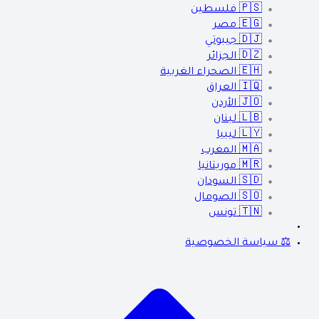
🇵🇸
فلسطين
🇪🇬
مصر
🇩🇯
جيبوتي
🇩🇿
الجزائر
🇪🇭
الصحراء الغربية
🇮🇶
العراق
🇯🇴
الأردن
🇱🇧
لبنان
🇱🇾
ليبيا
🇲🇦
المغرب
🇲🇷
موريتانيا
🇸🇩
السودان
🇸🇴
الصومال
🇹🇳
تونس
⚖️ سياسة الخصوصية