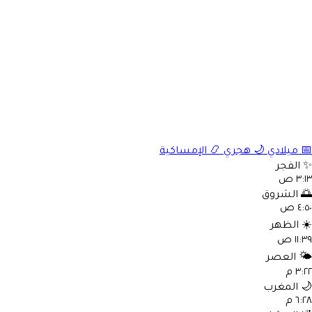
الإمساكية
📿
هجري
🌙
ميلادي

الفجر
٣:١٣ 
الشروق

٤:٥٠ 
الظهر
☀
١١:٣٩ 
العصر
🌤
٣:٢٢ 
المغرب

٦:٢٨ 