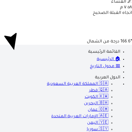
العشاء

٧:٥٨ 
اتجاه القبلة الصحي
درجة من الشمال
166.6
القائمة الرئيسية
🏠 الرئيسية
📅 محول التاريخ
الدول العربية
المملكة العربية السعودية
🇸🇦
قطر
🇶🇦
الكويت
🇰🇼
البحرين
🇧🇭
عمان
🇴🇲
الإمارات العربية المتحدة
🇦🇪
اليمن
🇾🇪
سوريا
🇸🇾