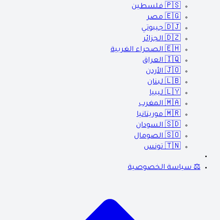
🇵🇸
فلسطين
🇪🇬
مصر
🇩🇯
جيبوتي
🇩🇿
الجزائر
🇪🇭
الصحراء الغربية
🇮🇶
العراق
🇯🇴
الأردن
🇱🇧
لبنان
🇱🇾
ليبيا
🇲🇦
المغرب
🇲🇷
موريتانيا
🇸🇩
السودان
🇸🇴
الصومال
🇹🇳
تونس
⚖️ سياسة الخصوصية