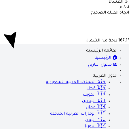
العشاء

٨:٠١ 
اتجاه القبلة الصحي
درجة من الشمال
167.1
القائمة الرئيسية
🏠 الرئيسية
📅 محول التاريخ
الدول العربية
المملكة العربية السعودية
🇸🇦
قطر
🇶🇦
الكويت
🇰🇼
البحرين
🇧🇭
عمان
🇴🇲
الإمارات العربية المتحدة
🇦🇪
اليمن
🇾🇪
سوريا
🇸🇾