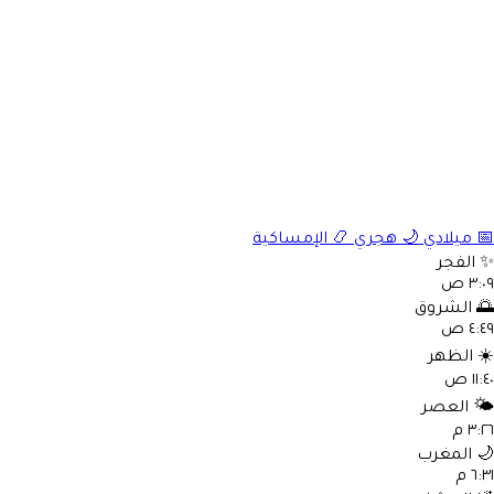
الإمساكية
📿
هجري
🌙
ميلادي

الفجر
٣:٠٩ 
الشروق

٤:٤٩ 
الظهر
☀
١١:٤٠
العصر
🌤
٣:٢٦ 
المغرب

٦:٣١ 