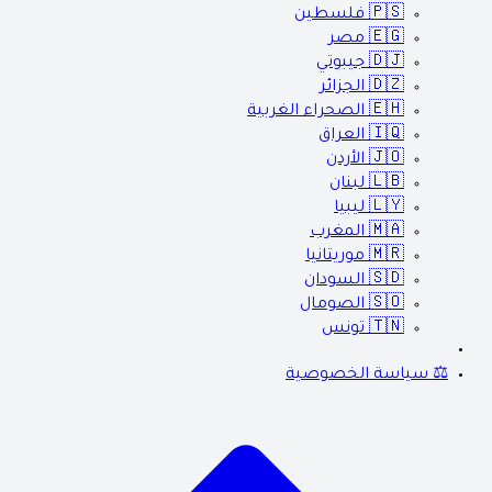
🇵🇸
فلسطين
🇪🇬
مصر
🇩🇯
جيبوتي
🇩🇿
الجزائر
🇪🇭
الصحراء الغربية
🇮🇶
العراق
🇯🇴
الأردن
🇱🇧
لبنان
🇱🇾
ليبيا
🇲🇦
المغرب
🇲🇷
موريتانيا
🇸🇩
السودان
🇸🇴
الصومال
🇹🇳
تونس
⚖️ سياسة الخصوصية