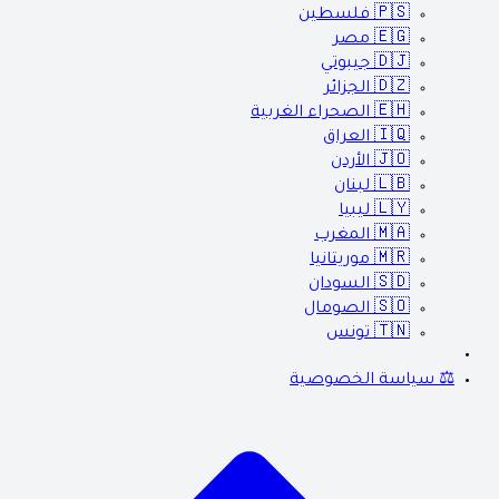
🇵🇸
فلسطين
🇪🇬
مصر
🇩🇯
جيبوتي
🇩🇿
الجزائر
🇪🇭
الصحراء الغربية
🇮🇶
العراق
🇯🇴
الأردن
🇱🇧
لبنان
🇱🇾
ليبيا
🇲🇦
المغرب
🇲🇷
موريتانيا
🇸🇩
السودان
🇸🇴
الصومال
🇹🇳
تونس
⚖️ سياسة الخصوصية