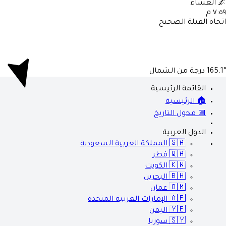
العشاء

٧:٥٩ 
اتجاه القبلة الصحي
درجة من الشمال
165.1
القائمة الرئيسية
🏠 الرئيسية
📅 محول التاريخ
الدول العربية
المملكة العربية السعودية
🇸🇦
قطر
🇶🇦
الكويت
🇰🇼
البحرين
🇧🇭
عمان
🇴🇲
الإمارات العربية المتحدة
🇦🇪
اليمن
🇾🇪
سوريا
🇸🇾