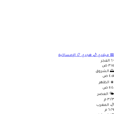
الإمساكية
📿
هجري
🌙
ميلادي

الفجر
٣:١٥ 
الشروق

٤:٥١ 
الظهر
☀
١١:٤٠ 
العصر
🌤
٣:٢٣ 
المغرب

٦:٢٩ 