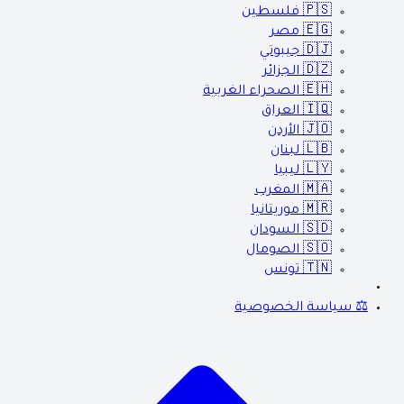
🇵🇸
فلسطين
🇪🇬
مصر
🇩🇯
جيبوتي
🇩🇿
الجزائر
🇪🇭
الصحراء الغربية
🇮🇶
العراق
🇯🇴
الأردن
🇱🇧
لبنان
🇱🇾
ليبيا
🇲🇦
المغرب
🇲🇷
موريتانيا
🇸🇩
السودان
🇸🇴
الصومال
🇹🇳
تونس
⚖️ سياسة الخصوصية