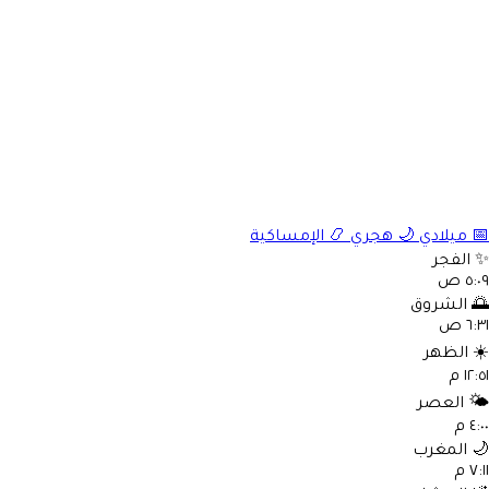
📅
ميلادي
🌙
هجري
📿
الإمساكية
✨
الفجر
٥:٠٩ ص
🌅
الشروق
٦:٣١ ص
☀️
الظهر
١٢:٥١ م
🌤️
العصر
٤:٠٠ م
🌙
المغرب
٧:١١ م