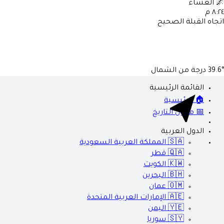
🌌
العشاء
٨:٢٤ م
اتجاه القبلة الصحيح
39.6°
درجة من الشمال
القائمة الرئيسية
🏠 الرئيسية
📅 محول التاريخ
الدول العربية
🇸🇦
المملكة العربية السعودية
🇶🇦
قطر
🇰🇼
الكويت
🇧🇭
البحرين
🇴🇲
عمان
🇦🇪
الإمارات العربية المتحدة
🇾🇪
اليمن
🇸🇾
سوريا