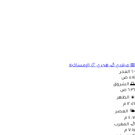
📅
ميلادي
🌙
هجري
📿
الإمساكية
✨
الفجر
٥:١٤ ص
🌅
الشروق
٦:٣٦ ص
☀️
الظهر
١٢:٥٦ م
🌤️
العصر
٤:٠٧ م
🌙
المغرب
٧:١٥ م