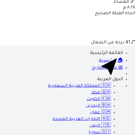
🌌
العشاء
٨:٢٨ م
اتجاه القبلة الصحيح
41.2°
درجة من الشمال
القائمة الرئيسية
🏠 الرئيسية
📅 محول التاريخ
الدول العربية
🇸🇦
المملكة العربية السعودية
🇶🇦
قطر
🇰🇼
الكويت
🇧🇭
البحرين
🇴🇲
عمان
🇦🇪
الإمارات العربية المتحدة
🇾🇪
اليمن
🇸🇾
سوريا