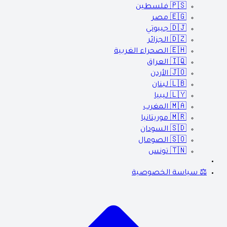
🇵🇸
فلسطين
🇪🇬
مصر
🇩🇯
جيبوتي
🇩🇿
الجزائر
🇪🇭
الصحراء الغربية
🇮🇶
العراق
🇯🇴
الأردن
🇱🇧
لبنان
🇱🇾
ليبيا
🇲🇦
المغرب
🇲🇷
موريتانيا
🇸🇩
السودان
🇸🇴
الصومال
🇹🇳
تونس
⚖️ سياسة الخصوصية