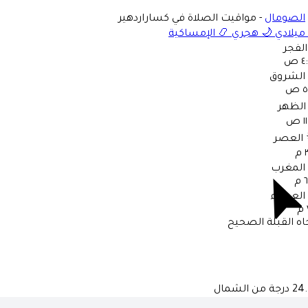
الصومال
-
مواقيت الصلاة في كساراردهير
ميلادي
🌙
هجري
📿
الإمساكية
الفجر
 ص
الشروق
 ص
الظهر
 ص
العصر
م
المغرب
م
العشاء
اه القبلة الصحيح
درجة من الشمال