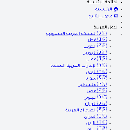
القائمة الرئيسية
🏠 الرئيسية
📅 محول التاريخ
الدول العربية
🇸🇦
المملكة العربية السعودية
🇶🇦
قطر
🇰🇼
الكويت
🇧🇭
البحرين
🇴🇲
عمان
🇦🇪
الإمارات العربية المتحدة
🇾🇪
اليمن
🇸🇾
سوريا
🇵🇸
فلسطين
🇪🇬
مصر
🇩🇯
جيبوتي
🇩🇿
الجزائر
🇪🇭
الصحراء الغربية
🇮🇶
العراق
🇯🇴
الأردن
🇱🇧
لبنان