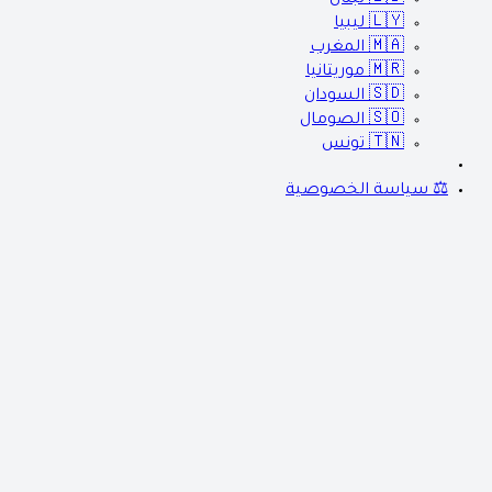
🇱🇾
ليبيا
🇲🇦
المغرب
🇲🇷
موريتانيا
🇸🇩
السودان
🇸🇴
الصومال
🇹🇳
تونس
⚖️ سياسة الخصوصية