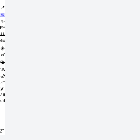
📍
📅
✨
٤:٣٣
🌅
٥:٤٥
☀️
١١:٥٤
🌤️
٣:١٤ 
🌙
٦:٠٣ 
🌌
٧:١١ م
اتج
-24.2°