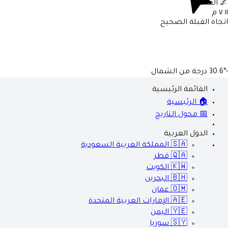
🌌
العشاء
٧:١١ م
اتجاه القبلة الصحيح
-30.6°
درجة من الشمال
القائمة الرئيسية
🏠 الرئيسية
📅 محول التاريخ
الدول العربية
🇸🇦
المملكة العربية السعودية
🇶🇦
قطر
🇰🇼
الكويت
🇧🇭
البحرين
🇴🇲
عمان
🇦🇪
الإمارات العربية المتحدة
🇾🇪
اليمن
🇸🇾
سوريا