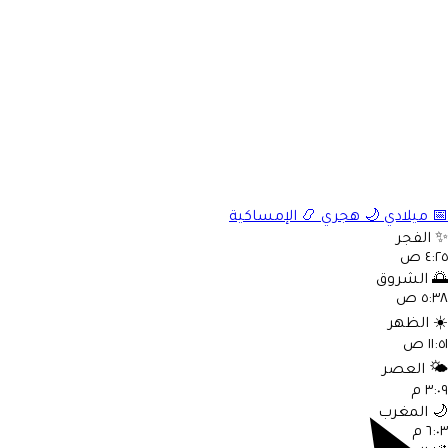
📅
ميلادي
🌙
هجري
📿
الإمساكية
✨
الفجر
٤:٢٥ ص
🌅
الشروق
٥:٣٨ ص
☀️
الظهر
١١:٥١ ص
🌤️
العصر
٣:٠٩ م
🌙
المغرب
٦:٠٣ م