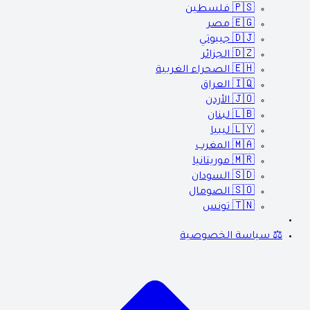
🇵🇸
فلسطين
🇪🇬
مصر
🇩🇯
جيبوتي
🇩🇿
الجزائر
🇪🇭
الصحراء الغربية
🇮🇶
العراق
🇯🇴
الأردن
🇱🇧
لبنان
🇱🇾
ليبيا
🇲🇦
المغرب
🇲🇷
موريتانيا
🇸🇩
السودان
🇸🇴
الصومال
🇹🇳
تونس
⚖️ سياسة الخصوصية