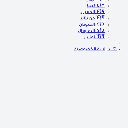
🇱🇾
ليبيا
🇲🇦
المغرب
🇲🇷
موريتانيا
🇸🇩
السودان
🇸🇴
الصومال
🇹🇳
تونس
⚖️ سياسة الخصوصية