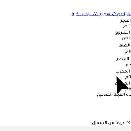
ميلادي
🌙
هجري
📿
الإمساكية
الفجر
 ص
الشروق
ص
الظهر
 م
العصر
م
المغرب
م
العشاء
م
اه القبلة الصحيح
درجة من الشمال