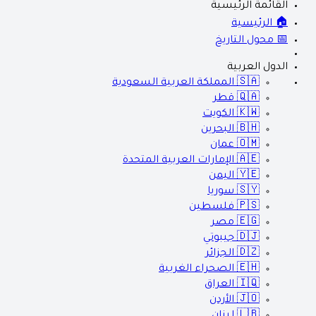
القائمة الرئيسية
🏠 الرئيسية
📅 محول التاريخ
الدول العربية
🇸🇦
المملكة العربية السعودية
🇶🇦
قطر
🇰🇼
الكويت
🇧🇭
البحرين
🇴🇲
عمان
🇦🇪
الإمارات العربية المتحدة
🇾🇪
اليمن
🇸🇾
سوريا
🇵🇸
فلسطين
🇪🇬
مصر
🇩🇯
جيبوتي
🇩🇿
الجزائر
🇪🇭
الصحراء الغربية
🇮🇶
العراق
🇯🇴
الأردن
🇱🇧
لبنان