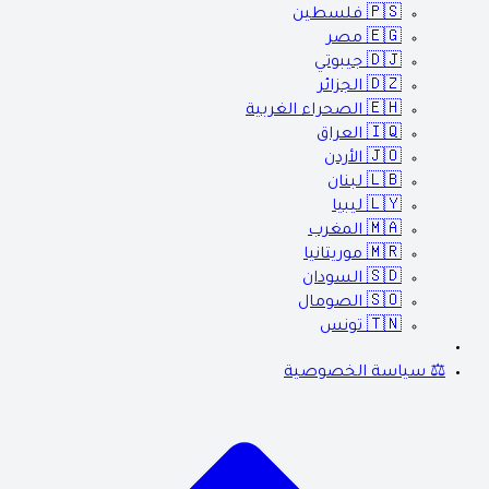
🇵🇸
فلسطين
🇪🇬
مصر
🇩🇯
جيبوتي
🇩🇿
الجزائر
🇪🇭
الصحراء الغربية
🇮🇶
العراق
🇯🇴
الأردن
🇱🇧
لبنان
🇱🇾
ليبيا
🇲🇦
المغرب
🇲🇷
موريتانيا
🇸🇩
السودان
🇸🇴
الصومال
🇹🇳
تونس
⚖️ سياسة الخصوصية