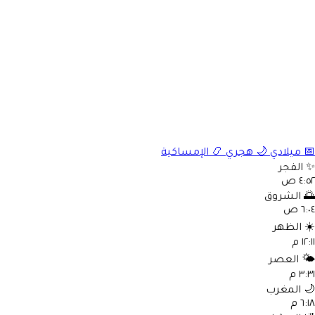
الإمساكية
📿
هجري
🌙
ميلادي

الفجر
٤:٥٢ 
الشروق

٦:٠٤ 
الظهر
☀
١٢:١١
العصر
🌤
٣:٣١ 
المغرب

٦:١٨ 