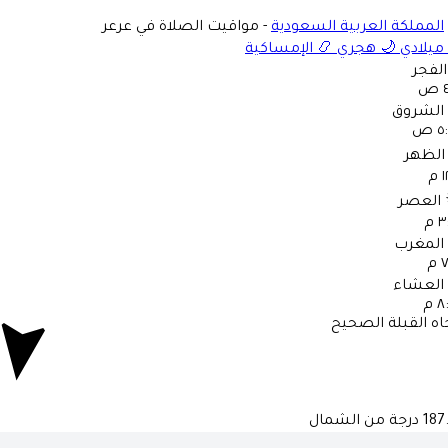
المملكة العربية السعودية
-
مواقيت الصلاة في عرعر
ميلادي
🌙
هجري
📿
الإمساكية
الفجر
ص
الشروق
 ص
الظهر
م
العصر
 م
المغرب
م
العشاء
 م
اه القبلة الصحيح
187
درجة من الشمال