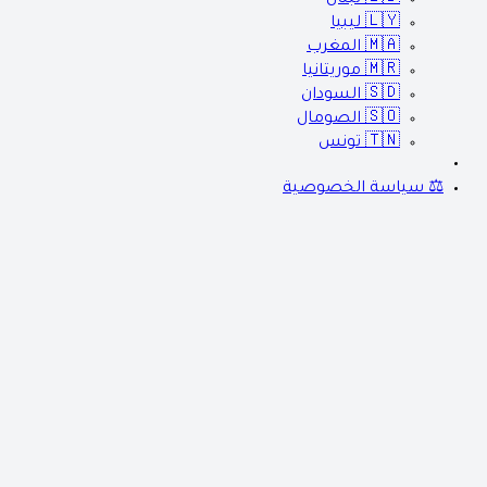
🇱🇾
ليبيا
🇲🇦
المغرب
🇲🇷
موريتانيا
🇸🇩
السودان
🇸🇴
الصومال
🇹🇳
تونس
⚖️ سياسة الخصوصية