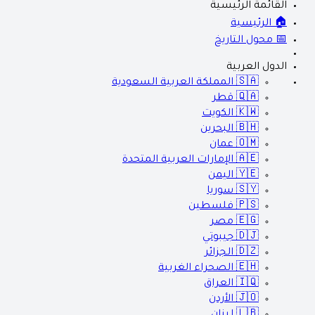
القائمة الرئيسية
🏠 الرئيسية
📅 محول التاريخ
الدول العربية
🇸🇦
المملكة العربية السعودية
🇶🇦
قطر
🇰🇼
الكويت
🇧🇭
البحرين
🇴🇲
عمان
🇦🇪
الإمارات العربية المتحدة
🇾🇪
اليمن
🇸🇾
سوريا
🇵🇸
فلسطين
🇪🇬
مصر
🇩🇯
جيبوتي
🇩🇿
الجزائر
🇪🇭
الصحراء الغربية
🇮🇶
العراق
🇯🇴
الأردن
🇱🇧
لبنان