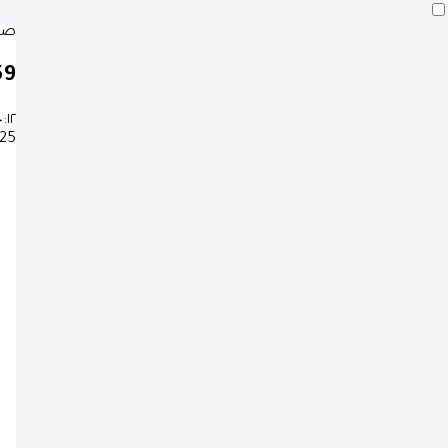
صلا
58
٠:١٢
25 صفر 1448 هـ