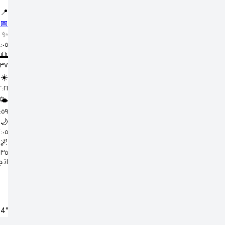
📍
📅
✨
٤:٠٥ 
🌅
٥:٣٧
☀️
١٢:٢١ 
🌤️
٣:٥٩
🌙
٧:٠٥ 
🌌
٨:٣٥
اتج
.4°