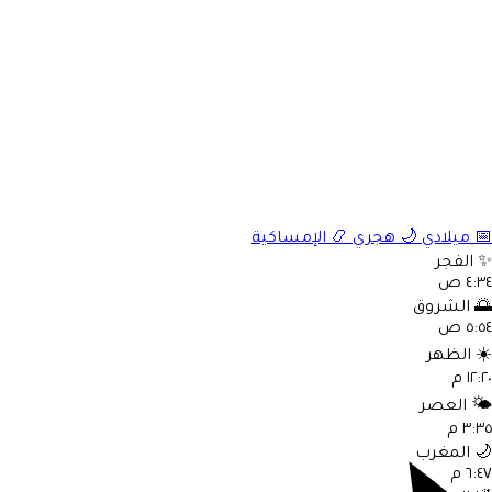
📅
ميلادي
🌙
هجري
📿
الإمساكية
✨
الفجر
٤:٣٤ ص
🌅
الشروق
٥:٥٤ ص
☀️
الظهر
١٢:٢٠ م
🌤️
العصر
٣:٣٥ م
🌙
المغرب
٦:٤٧ م