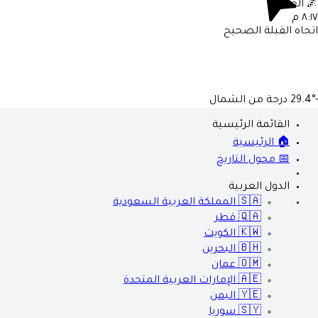
🌌
العشاء
٨:١٧ م
اتجاه القبلة الصحيح
-29.4°
درجة من الشمال
القائمة الرئيسية
🏠 الرئيسية
📅 محول التاريخ
الدول العربية
🇸🇦
المملكة العربية السعودية
🇶🇦
قطر
🇰🇼
الكويت
🇧🇭
البحرين
🇴🇲
عمان
🇦🇪
الإمارات العربية المتحدة
🇾🇪
اليمن
🇸🇾
سوريا