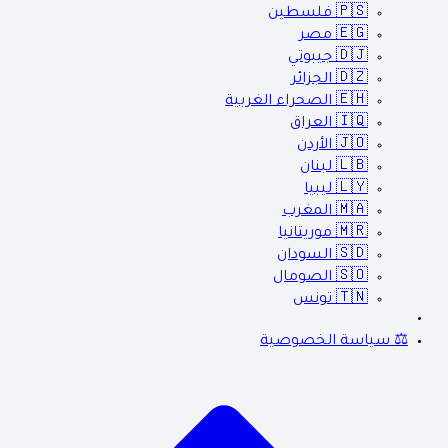
🇵🇸
فلسطين
🇪🇬
مصر
🇩🇯
جيبوتي
🇩🇿
الجزائر
🇪🇭
الصحراء الغربية
🇮🇶
العراق
🇯🇴
الأردن
🇱🇧
لبنان
🇱🇾
ليبيا
🇲🇦
المغرب
🇲🇷
موريتانيا
🇸🇩
السودان
🇸🇴
الصومال
🇹🇳
تونس
⚖️ سياسة الخصوصية