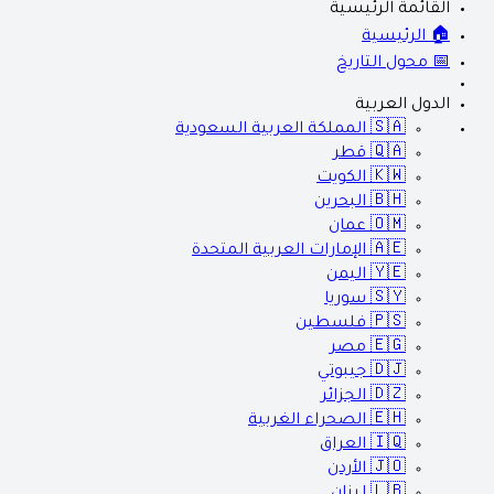
القائمة الرئيسية
🏠 الرئيسية
📅 محول التاريخ
الدول العربية
🇸🇦
المملكة العربية السعودية
🇶🇦
قطر
🇰🇼
الكويت
🇧🇭
البحرين
🇴🇲
عمان
🇦🇪
الإمارات العربية المتحدة
🇾🇪
اليمن
🇸🇾
سوريا
🇵🇸
فلسطين
🇪🇬
مصر
🇩🇯
جيبوتي
🇩🇿
الجزائر
🇪🇭
الصحراء الغربية
🇮🇶
العراق
🇯🇴
الأردن
🇱🇧
لبنان