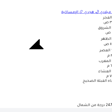
ميلادي
🌙
هجري
📿
الإمساكية
الفجر
 ص
الشروق
الظهر
 ص
العصر
م
المغرب
م
العشاء
 م
اه القبلة الصحيح
247
درجة من الشمال