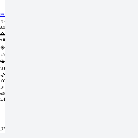
📅
✨
٣:٤٥
🌅
٥:١١ ص
☀️
١١:٤٨
🌤️
٣:١٦ 
🌙
٦:٢٤ 
🌌
٧:٥٤
اتج
.7°