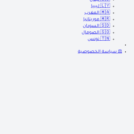
🇱🇾
ليبيا
🇲🇦
المغرب
🇲🇷
موريتانيا
🇸🇩
السودان
🇸🇴
الصومال
🇹🇳
تونس
⚖️ سياسة الخصوصية