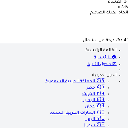
🌌
العشاء
٨:١٨ م
اتجاه القبلة الصحيح
257.4°
درجة من الشمال
القائمة الرئيسية
🏠 الرئيسية
📅 محول التاريخ
الدول العربية
🇸🇦
المملكة العربية السعودية
🇶🇦
قطر
🇰🇼
الكويت
🇧🇭
البحرين
🇴🇲
عمان
🇦🇪
الإمارات العربية المتحدة
🇾🇪
اليمن
🇸🇾
سوريا