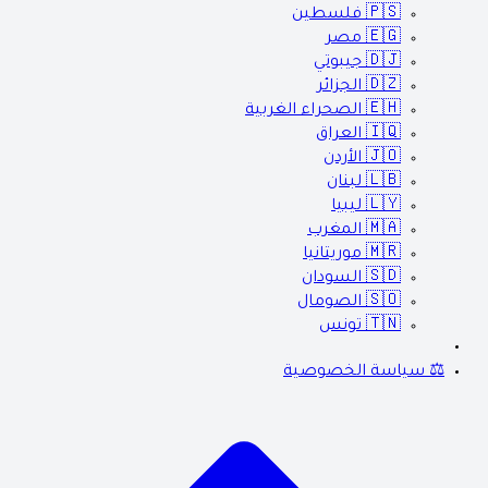
🇵🇸
فلسطين
🇪🇬
مصر
🇩🇯
جيبوتي
🇩🇿
الجزائر
🇪🇭
الصحراء الغربية
🇮🇶
العراق
🇯🇴
الأردن
🇱🇧
لبنان
🇱🇾
ليبيا
🇲🇦
المغرب
🇲🇷
موريتانيا
🇸🇩
السودان
🇸🇴
الصومال
🇹🇳
تونس
⚖️ سياسة الخصوصية