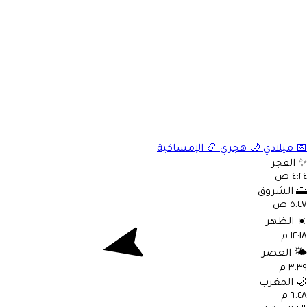
📅
ميلادي
🌙
هجري
📿
الإمساكية
✨
الفجر
٤:٢٤ ص
🌅
الشروق
٥:٤٧ ص
☀️
الظهر
١٢:١٨ م
🌤️
العصر
٣:٣٩ م
🌙
المغرب
٦:٤٨ م