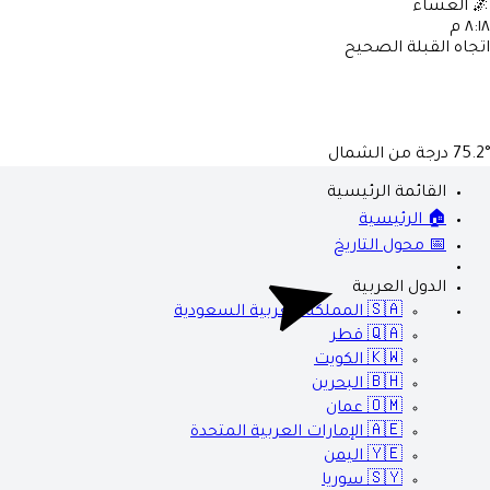
🌌
العشاء
٨:١٨ م
اتجاه القبلة الصحيح
75.2°
درجة من الشمال
القائمة الرئيسية
🏠 الرئيسية
📅 محول التاريخ
الدول العربية
🇸🇦
المملكة العربية السعودية
🇶🇦
قطر
🇰🇼
الكويت
🇧🇭
البحرين
🇴🇲
عمان
🇦🇪
الإمارات العربية المتحدة
🇾🇪
اليمن
🇸🇾
سوريا