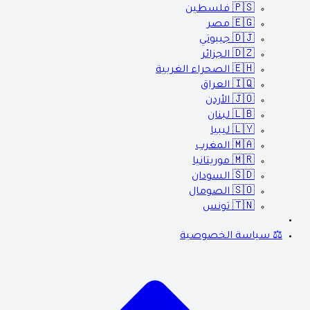
🇵🇸
فلسطين
🇪🇬
مصر
🇩🇯
جيبوتي
🇩🇿
الجزائر
🇪🇭
الصحراء الغربية
🇮🇶
العراق
🇯🇴
الأردن
🇱🇧
لبنان
🇱🇾
ليبيا
🇲🇦
المغرب
🇲🇷
موريتانيا
🇸🇩
السودان
🇸🇴
الصومال
🇹🇳
تونس
⚖️ سياسة الخصوصية