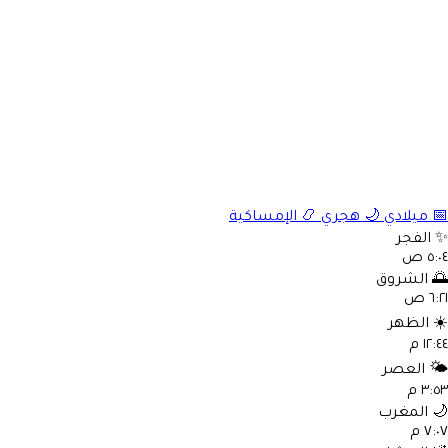
📅
ميلادي
🌙
هجري
📿
الإمساكية
✨
الفجر
٥:٠٤ ص
🌅
الشروق
٦:٢١ ص
☀️
الظهر
١٢:٤٤ م
🌤️
العصر
٣:٥٣ م
🌙
المغرب
٧:٠٧ م