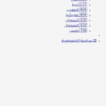
🇱🇾
ليبيا
🇲🇦
المغرب
🇲🇷
موريتانيا
🇸🇩
السودان
🇸🇴
الصومال
🇹🇳
تونس
⚖️ سياسة الخصوصية