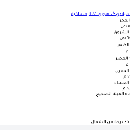
ميلادي
🌙
هجري
📿
الإمساكية
الفجر
ص
الشروق
 ص
الظهر
العصر
المغرب
 م
العشاء
 م
اه القبلة الصحيح
75
درجة من الشمال