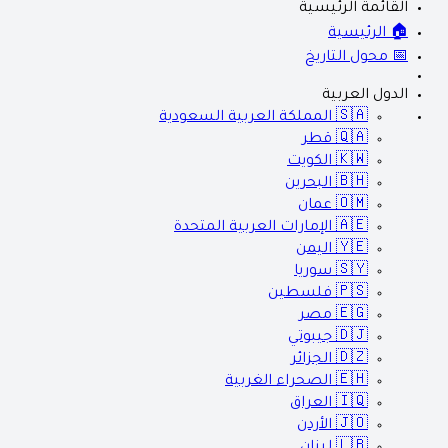
القائمة الرئيسية
🏠 الرئيسية
📅 محول التاريخ
الدول العربية
🇸🇦
المملكة العربية السعودية
🇶🇦
قطر
🇰🇼
الكويت
🇧🇭
البحرين
🇴🇲
عمان
🇦🇪
الإمارات العربية المتحدة
🇾🇪
اليمن
🇸🇾
سوريا
🇵🇸
فلسطين
🇪🇬
مصر
🇩🇯
جيبوتي
🇩🇿
الجزائر
🇪🇭
الصحراء الغربية
🇮🇶
العراق
🇯🇴
الأردن
🇱🇧
لبنان