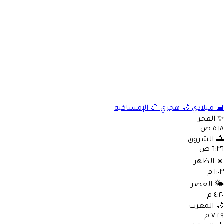
📅
ميلادي
🌙
هجري
📿
الإمساكية
✨
الفجر
٥:١٨ ص
🌅
الشروق
٦:٣٦ ص
☀️
الظهر
١:٠٣ م
🌤️
العصر
٤:٢٠ م
🌙
المغرب
٧:٢٩ م