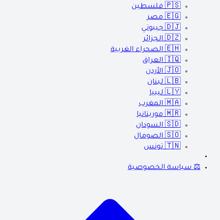
🇵🇸
فلسطين
🇪🇬
مصر
🇩🇯
جيبوتي
🇩🇿
الجزائر
🇪🇭
الصحراء الغربية
🇮🇶
العراق
🇯🇴
الأردن
🇱🇧
لبنان
🇱🇾
ليبيا
🇲🇦
المغرب
🇲🇷
موريتانيا
🇸🇩
السودان
🇸🇴
الصومال
🇹🇳
تونس
⚖️ سياسة الخصوصية