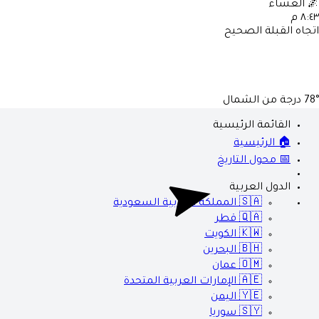
🌌
العشاء
٨:٤٣ م
اتجاه القبلة الصحيح
78°
درجة من الشمال
القائمة الرئيسية
🏠 الرئيسية
📅 محول التاريخ
الدول العربية
🇸🇦
المملكة العربية السعودية
🇶🇦
قطر
🇰🇼
الكويت
🇧🇭
البحرين
🇴🇲
عمان
🇦🇪
الإمارات العربية المتحدة
🇾🇪
اليمن
🇸🇾
سوريا