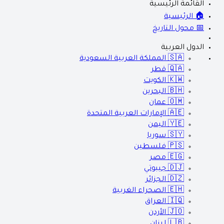
القائمة الرئيسية
🏠 الرئيسية
📅 محول التاريخ
الدول العربية
🇸🇦
المملكة العربية السعودية
🇶🇦
قطر
🇰🇼
الكويت
🇧🇭
البحرين
🇴🇲
عمان
🇦🇪
الإمارات العربية المتحدة
🇾🇪
اليمن
🇸🇾
سوريا
🇵🇸
فلسطين
🇪🇬
مصر
🇩🇯
جيبوتي
🇩🇿
الجزائر
🇪🇭
الصحراء الغربية
🇮🇶
العراق
🇯🇴
الأردن
🇱🇧
لبنان