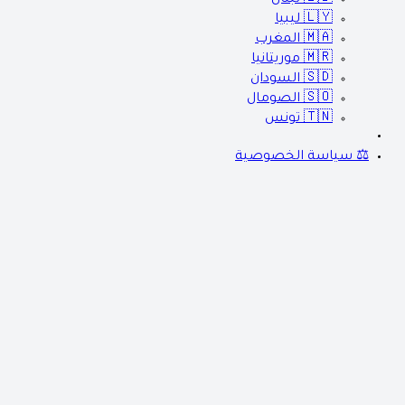
🇱🇾
ليبيا
🇲🇦
المغرب
🇲🇷
موريتانيا
🇸🇩
السودان
🇸🇴
الصومال
🇹🇳
تونس
⚖️ سياسة الخصوصية