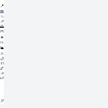
📍
📅
✨
٥:٠٣ 
🌅
٦:٣٤
☀️
١:١٠ م
🌤️
٤:٤٠ 
🌙
٧:٤٦
🌌
٩:٠٧ 
اتج
.3°