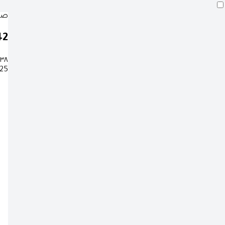
صلا
41
:٣٨
25 صفر 1448 هـ