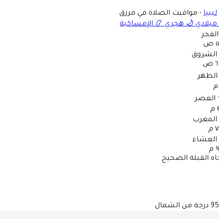
ليبيا
-
مواقيت الصلاة في مرزق
ميلادي
🌙
هجري
📿
الإمساكية
الفجر
ص
الشروق
 ص
الظهر
العصر
م
المغرب
 م
العشاء
م
اه القبلة الصحيح
95
درجة من الشمال