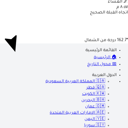
العشاء

٨:٥٧ 
اتجاه القبلة الصحي
درجة من الشمال
162.7
القائمة الرئيسية
🏠 الرئيسية
📅 محول التاريخ
الدول العربية
المملكة العربية السعودية
🇸🇦
قطر
🇶🇦
الكويت
🇰🇼
البحرين
🇧🇭
عمان
🇴🇲
الإمارات العربية المتحدة
🇦🇪
اليمن
🇾🇪
سوريا
🇸🇾