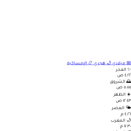
الإمساكية
📿
هجري
🌙
ميلادي

الفجر
٤:٢٢ 
الشروق

٥:٥٥ 
الظهر
☀
١٢:٤٣ 
العصر
🌤
٤:٢٦ 
المغرب

٧:٣٠ 