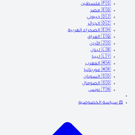
🇵🇸
فلسطين
🇪🇬
مصر
🇩🇯
جيبوتي
🇩🇿
الجزائر
🇪🇭
الصحراء الغربية
🇮🇶
العراق
🇯🇴
الأردن
🇱🇧
لبنان
🇱🇾
ليبيا
🇲🇦
المغرب
🇲🇷
موريتانيا
🇸🇩
السودان
🇸🇴
الصومال
🇹🇳
تونس
⚖️ سياسة الخصوصية