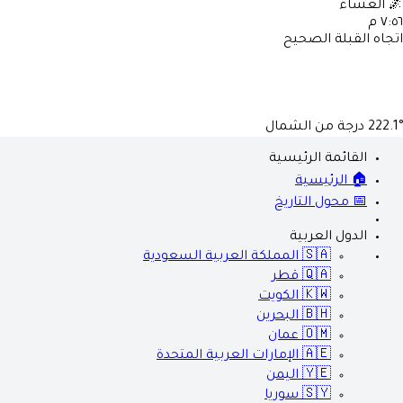
🌌
العشاء
٧:٥٦ م
اتجاه القبلة الصحيح
222.1°
درجة من الشمال
القائمة الرئيسية
🏠 الرئيسية
📅 محول التاريخ
الدول العربية
🇸🇦
المملكة العربية السعودية
🇶🇦
قطر
🇰🇼
الكويت
🇧🇭
البحرين
🇴🇲
عمان
🇦🇪
الإمارات العربية المتحدة
🇾🇪
اليمن
🇸🇾
سوريا