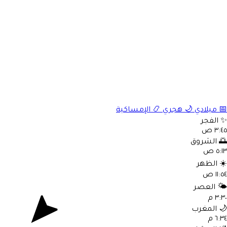
📅
ميلادي
🌙
هجري
📿
الإمساكية
✨
الفجر
٣:٤٥ ص
🌅
الشروق
٥:١٣ ص
☀️
الظهر
١١:٥٤ ص
🌤️
العصر
٣:٣٠ م
🌙
المغرب
٦:٣٤ م