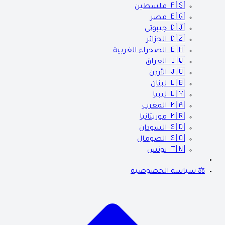
🇵🇸
فلسطين
🇪🇬
مصر
🇩🇯
جيبوتي
🇩🇿
الجزائر
🇪🇭
الصحراء الغربية
🇮🇶
العراق
🇯🇴
الأردن
🇱🇧
لبنان
🇱🇾
ليبيا
🇲🇦
المغرب
🇲🇷
موريتانيا
🇸🇩
السودان
🇸🇴
الصومال
🇹🇳
تونس
⚖️ سياسة الخصوصية