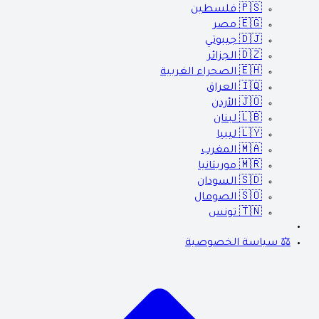
🇵🇸
فلسطين
🇪🇬
مصر
🇩🇯
جيبوتي
🇩🇿
الجزائر
🇪🇭
الصحراء الغربية
🇮🇶
العراق
🇯🇴
الأردن
🇱🇧
لبنان
🇱🇾
ليبيا
🇲🇦
المغرب
🇲🇷
موريتانيا
🇸🇩
السودان
🇸🇴
الصومال
🇹🇳
تونس
⚖️ سياسة الخصوصية