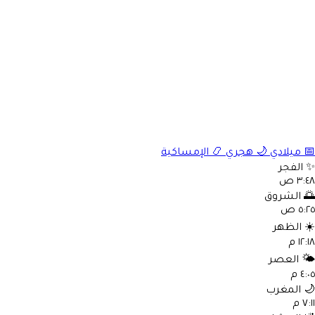
الإمساكية
📿
هجري
🌙
ميلادي

الفجر
٣:٤٨ 
الشروق

٥:٢٥ 
الظهر
☀
١٢:١٨ 
العصر
🌤
٤:٠٥ 
المغرب

٧:١١ 