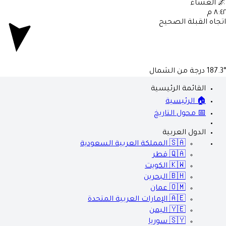
العشاء

٨:٤٢ 
اتجاه القبلة الصحي
درجة من الشمال
187.3
القائمة الرئيسية
🏠 الرئيسية
📅 محول التاريخ
الدول العربية
المملكة العربية السعودية
🇸🇦
قطر
🇶🇦
الكويت
🇰🇼
البحرين
🇧🇭
عمان
🇴🇲
الإمارات العربية المتحدة
🇦🇪
اليمن
🇾🇪
سوريا
🇸🇾