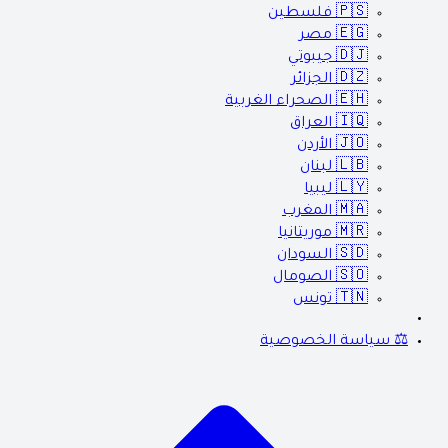
🇵🇸
فلسطين
🇪🇬
مصر
🇩🇯
جيبوتي
🇩🇿
الجزائر
🇪🇭
الصحراء الغربية
🇮🇶
العراق
🇯🇴
الأردن
🇱🇧
لبنان
🇱🇾
ليبيا
🇲🇦
المغرب
🇲🇷
موريتانيا
🇸🇩
السودان
🇸🇴
الصومال
🇹🇳
تونس
⚖️ سياسة الخصوصية