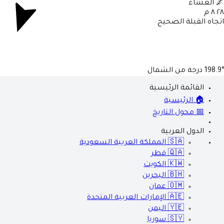
🌌
العشاء
٨:٢٨ م
اتجاه القبلة الصحيح
198.9°
درجة من الشمال
القائمة الرئيسية
🏠 الرئيسية
📅 محول التاريخ
الدول العربية
🇸🇦
المملكة العربية السعودية
🇶🇦
قطر
🇰🇼
الكويت
🇧🇭
البحرين
🇴🇲
عمان
🇦🇪
الإمارات العربية المتحدة
🇾🇪
اليمن
🇸🇾
سوريا