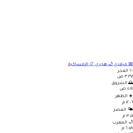
📅
ميلادي
🌙
هجري
📿
الإمساكية
✨
الفجر
٣:٣٧ ص
🌅
الشروق
٥:١٤ ص
☀️
الظهر
١٢:٠٦ م
🌤️
العصر
٣:٥١ م
🌙
المغرب
٦:٥٨ م