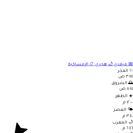
📅
ميلادي
🌙
هجري
📿
الإمساكية
✨
الفجر
٣:٤٤ ص
🌅
الشروق
٥:١٥ ص
☀️
الظهر
١٢:٠٠ م
🌤️
العصر
٣:٤٠ م
🌙
المغرب
٦:٤٦ م