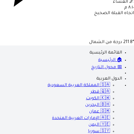
🌌
العشاء
٨:١٠ م
اتجاه القبلة الصحيح
211.8°
درجة من الشمال
القائمة الرئيسية
🏠 الرئيسية
📅 محول التاريخ
الدول العربية
🇸🇦
المملكة العربية السعودية
🇶🇦
قطر
🇰🇼
الكويت
🇧🇭
البحرين
🇴🇲
عمان
🇦🇪
الإمارات العربية المتحدة
🇾🇪
اليمن
🇸🇾
سوريا