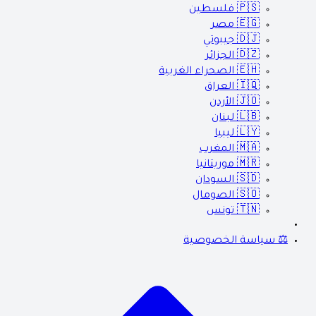
🇵🇸
فلسطين
🇪🇬
مصر
🇩🇯
جيبوتي
🇩🇿
الجزائر
🇪🇭
الصحراء الغربية
🇮🇶
العراق
🇯🇴
الأردن
🇱🇧
لبنان
🇱🇾
ليبيا
🇲🇦
المغرب
🇲🇷
موريتانيا
🇸🇩
السودان
🇸🇴
الصومال
🇹🇳
تونس
⚖️ سياسة الخصوصية