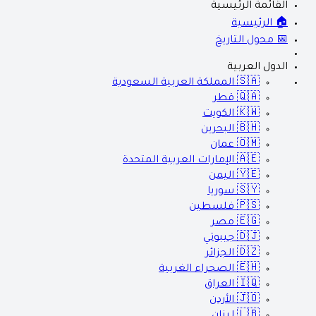
القائمة الرئيسية
🏠 الرئيسية
📅 محول التاريخ
الدول العربية
🇸🇦
المملكة العربية السعودية
🇶🇦
قطر
🇰🇼
الكويت
🇧🇭
البحرين
🇴🇲
عمان
🇦🇪
الإمارات العربية المتحدة
🇾🇪
اليمن
🇸🇾
سوريا
🇵🇸
فلسطين
🇪🇬
مصر
🇩🇯
جيبوتي
🇩🇿
الجزائر
🇪🇭
الصحراء الغربية
🇮🇶
العراق
🇯🇴
الأردن
🇱🇧
لبنان