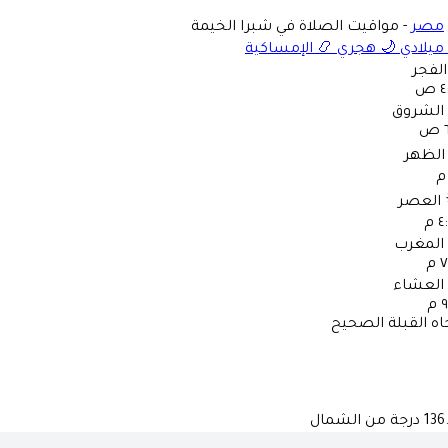
مصر
-
مواقيت الصلاة في شبرا الخيمة
ميلادي
🌙
هجري
📿
الإمساكية
الفجر
 ص
الشروق
ص
الظهر
العصر
 م
المغرب
 م
العشاء
م
اه القبلة الصحيح
136
درجة من الشمال