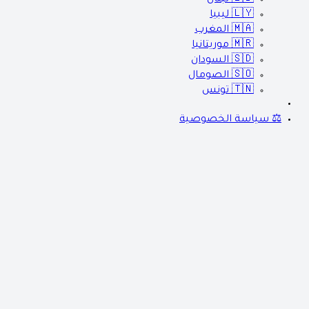
🇱🇾
ليبيا
🇲🇦
المغرب
🇲🇷
موريتانيا
🇸🇩
السودان
🇸🇴
الصومال
🇹🇳
تونس
⚖️ سياسة الخصوصية