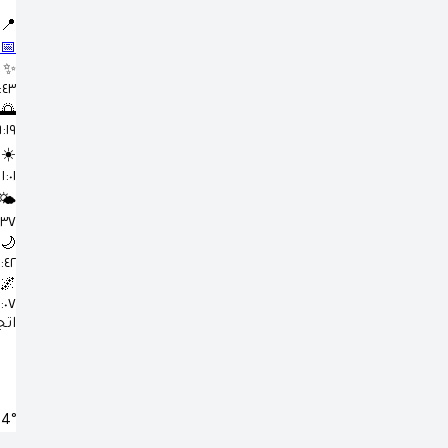
📍
📅
✨
٤:٤٣
🌅
٦:١٩ 
☀️
١:٠١ م
🌤️
٤:٣٧
🌙
٧:٤٢
🌌
٩:٠٧ 
اتج
.4°