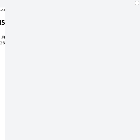
صلا
14
١:١٩
26 صفر 1448 هـ