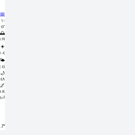
📅
✨
٤:٤٢ 
🌅
٦:١٩ 
☀️
١:٠٤ م
🌤️
٤:٤١ م
🌙
٧:٤٨
🌌
٩:١٤ 
اتج
.7°