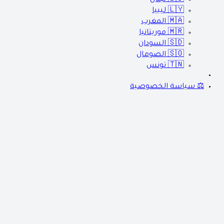
🇱🇾
ليبيا
🇲🇦
المغرب
🇲🇷
موريتانيا
🇸🇩
السودان
🇸🇴
الصومال
🇹🇳
تونس
⚖️ سياسة الخصوصية