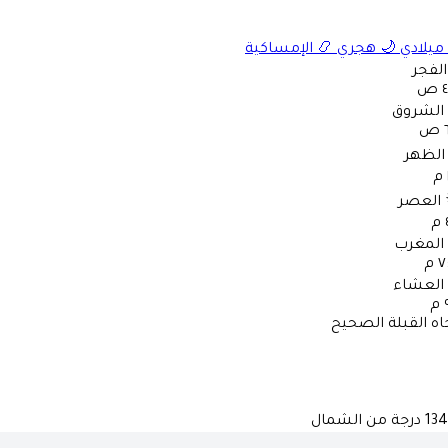
ميلادي
🌙
هجري
📿
الإمساكية
الفجر
ص
الشروق
ص
الظهر
العصر
المغرب
 م
العشاء
م
اه القبلة الصحيح
134
درجة من الشمال