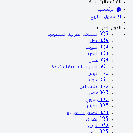
القائمة الرئيسية
🏠 الرئيسية
📅 محول التاريخ
الدول العربية
🇸🇦
المملكة العربية السعودية
🇶🇦
قطر
🇰🇼
الكويت
🇧🇭
البحرين
🇴🇲
عمان
🇦🇪
الإمارات العربية المتحدة
🇾🇪
اليمن
🇸🇾
سوريا
🇵🇸
فلسطين
🇪🇬
مصر
🇩🇯
جيبوتي
🇩🇿
الجزائر
🇪🇭
الصحراء الغربية
🇮🇶
العراق
🇯🇴
الأردن
🇱🇧
لبنان