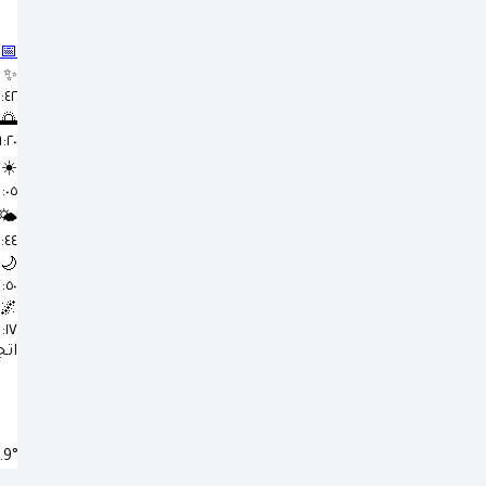
📅
✨
٤:٤٢ 
🌅
٦:٢٠ 
☀️
١:٠٥ م
🌤️
٤:٤٤ 
🌙
٧:٥٠ 
🌌
٩:١٧ 
اتج
.9°