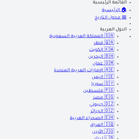
القائمة الرئيسية
🏠 الرئيسية
📅 محول التاريخ
الدول العربية
🇸🇦
المملكة العربية السعودية
🇶🇦
قطر
🇰🇼
الكويت
🇧🇭
البحرين
🇴🇲
عمان
🇦🇪
الإمارات العربية المتحدة
🇾🇪
اليمن
🇸🇾
سوريا
🇵🇸
فلسطين
🇪🇬
مصر
🇩🇯
جيبوتي
🇩🇿
الجزائر
🇪🇭
الصحراء الغربية
🇮🇶
العراق
🇯🇴
الأردن
🇱🇧
لبنان