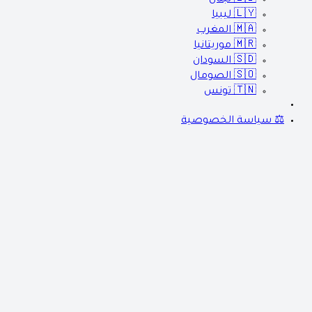
🇱🇾
ليبيا
🇲🇦
المغرب
🇲🇷
موريتانيا
🇸🇩
السودان
🇸🇴
الصومال
🇹🇳
تونس
⚖️ سياسة الخصوصية