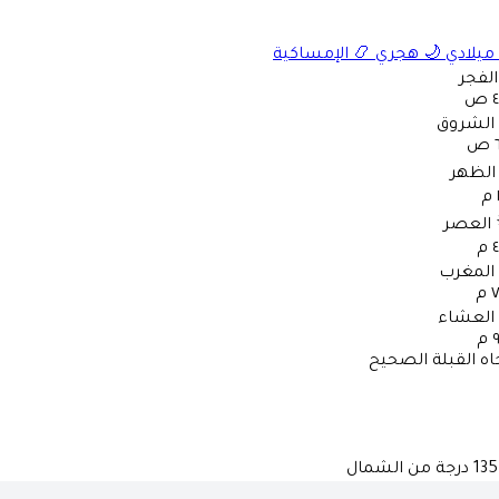
ميلادي
🌙
هجري
📿
الإمساكية
الفجر
ص
الشروق
ص
الظهر
العصر
م
المغرب
م
العشاء
م
اه القبلة الصحيح
135
درجة من الشمال