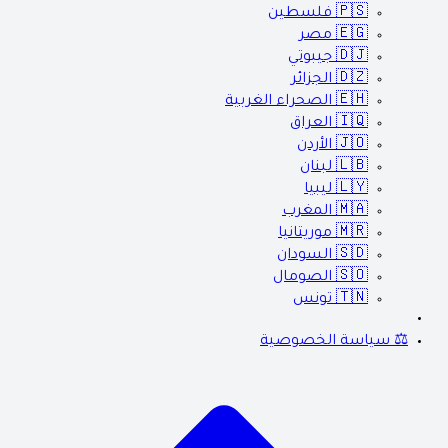
🇵🇸
فلسطين
🇪🇬
مصر
🇩🇯
جيبوتي
🇩🇿
الجزائر
🇪🇭
الصحراء الغربية
🇮🇶
العراق
🇯🇴
الأردن
🇱🇧
لبنان
🇱🇾
ليبيا
🇲🇦
المغرب
🇲🇷
موريتانيا
🇸🇩
السودان
🇸🇴
الصومال
🇹🇳
تونس
⚖️ سياسة الخصوصية