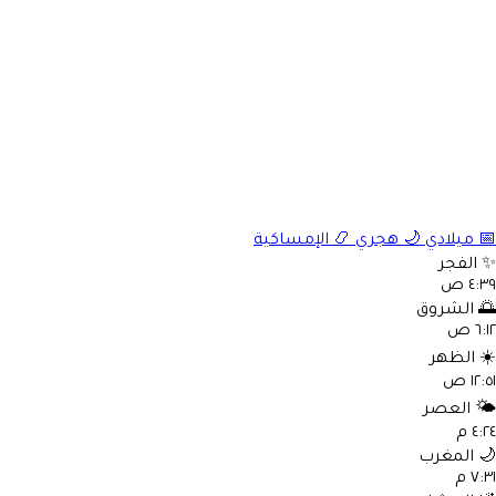
📅
ميلادي
🌙
هجري
📿
الإمساكية
✨
الفجر
٤:٣٩ ص
🌅
الشروق
٦:١٢ ص
☀️
الظهر
١٢:٥١ ص
🌤️
العصر
٤:٢٤ م
🌙
المغرب
٧:٣١ م