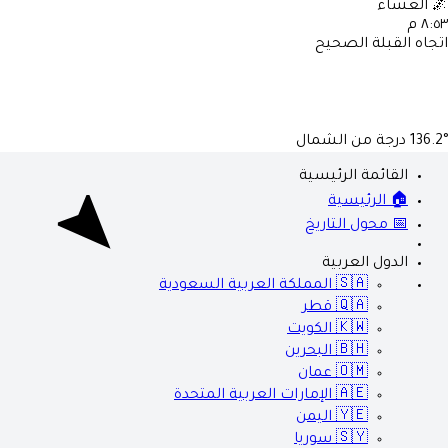
🌌
العشاء
٨:٥٣ م
اتجاه القبلة الصحيح
136.2°
درجة من الشمال
القائمة الرئيسية
🏠 الرئيسية
📅 محول التاريخ
الدول العربية
🇸🇦
المملكة العربية السعودية
🇶🇦
قطر
🇰🇼
الكويت
🇧🇭
البحرين
🇴🇲
عمان
🇦🇪
الإمارات العربية المتحدة
🇾🇪
اليمن
🇸🇾
سوريا