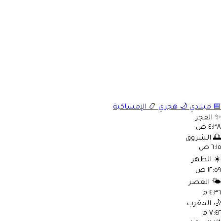
📅
ميلادي
🌙
هجري
📿
الإمساكية
✨
الفجر
٤:٣٨ ص
🌅
الشروق
٦:١٥ ص
☀️
الظهر
١٢:٥٩ ص
🌤️
العصر
٤:٣٦ م
🌙
المغرب
٧:٤٢ م