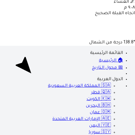
🌌
العشاء
٩:٠٨ م
اتجاه القبلة الصحيح
138.8°
درجة من الشمال
القائمة الرئيسية
🏠 الرئيسية
📅 محول التاريخ
الدول العربية
🇸🇦
المملكة العربية السعودية
🇶🇦
قطر
🇰🇼
الكويت
🇧🇭
البحرين
🇴🇲
عمان
🇦🇪
الإمارات العربية المتحدة
🇾🇪
اليمن
🇸🇾
سوريا