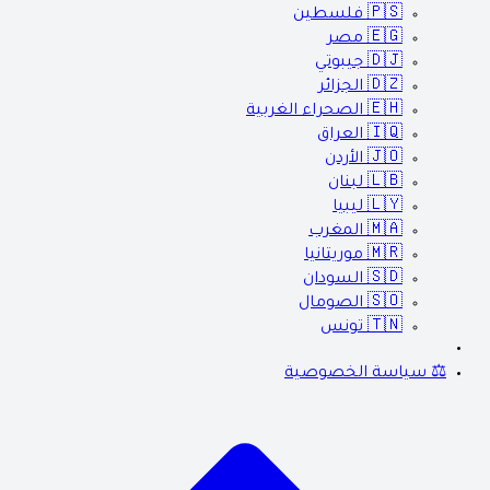
🇵🇸
فلسطين
🇪🇬
مصر
🇩🇯
جيبوتي
🇩🇿
الجزائر
🇪🇭
الصحراء الغربية
🇮🇶
العراق
🇯🇴
الأردن
🇱🇧
لبنان
🇱🇾
ليبيا
🇲🇦
المغرب
🇲🇷
موريتانيا
🇸🇩
السودان
🇸🇴
الصومال
🇹🇳
تونس
⚖️ سياسة الخصوصية