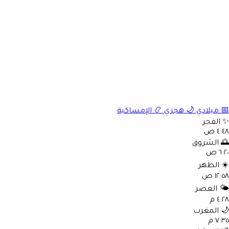
📅
ميلادي
🌙
هجري
📿
الإمساكية
✨
الفجر
٤:٤٨ ص
🌅
الشروق
٦:٢٠ ص
☀️
الظهر
١٢:٥٨ ص
🌤️
العصر
٤:٢٨ م
🌙
المغرب
٧:٣٥ م