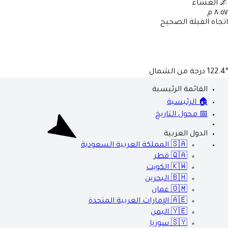
🌌
العشاء
٨:٥٧ م
اتجاه القبلة الصحيح
122.4°
درجة من الشمال
القائمة الرئيسية
🏠 الرئيسية
📅 محول التاريخ
الدول العربية
🇸🇦
المملكة العربية السعودية
🇶🇦
قطر
🇰🇼
الكويت
🇧🇭
البحرين
🇴🇲
عمان
🇦🇪
الإمارات العربية المتحدة
🇾🇪
اليمن
🇸🇾
سوريا