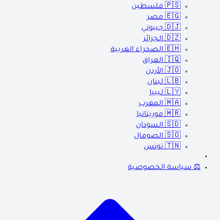
🇵🇸
فلسطين
🇪🇬
مصر
🇩🇯
جيبوتي
🇩🇿
الجزائر
🇪🇭
الصحراء الغربية
🇮🇶
العراق
🇯🇴
الأردن
🇱🇧
لبنان
🇱🇾
ليبيا
🇲🇦
المغرب
🇲🇷
موريتانيا
🇸🇩
السودان
🇸🇴
الصومال
🇹🇳
تونس
⚖️ سياسة الخصوصية