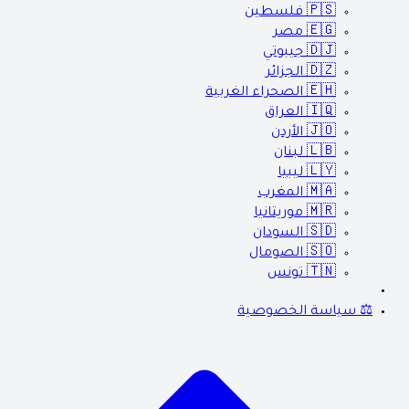
🇵🇸
فلسطين
🇪🇬
مصر
🇩🇯
جيبوتي
🇩🇿
الجزائر
🇪🇭
الصحراء الغربية
🇮🇶
العراق
🇯🇴
الأردن
🇱🇧
لبنان
🇱🇾
ليبيا
🇲🇦
المغرب
🇲🇷
موريتانيا
🇸🇩
السودان
🇸🇴
الصومال
🇹🇳
تونس
⚖️ سياسة الخصوصية