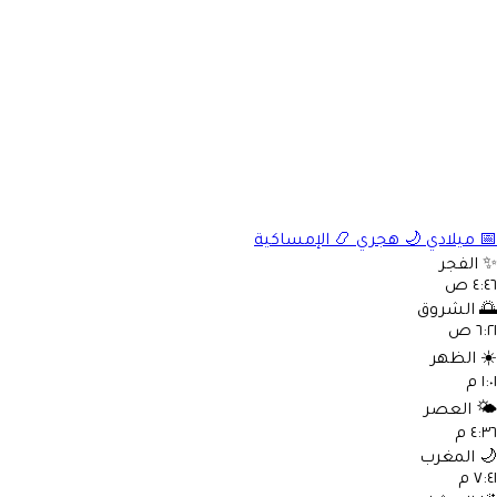
📅
ميلادي
🌙
هجري
📿
الإمساكية
✨
الفجر
٤:٤٦ ص
🌅
الشروق
٦:٢١ ص
☀️
الظهر
١:٠١ م
🌤️
العصر
٤:٣٦ م
🌙
المغرب
٧:٤١ م