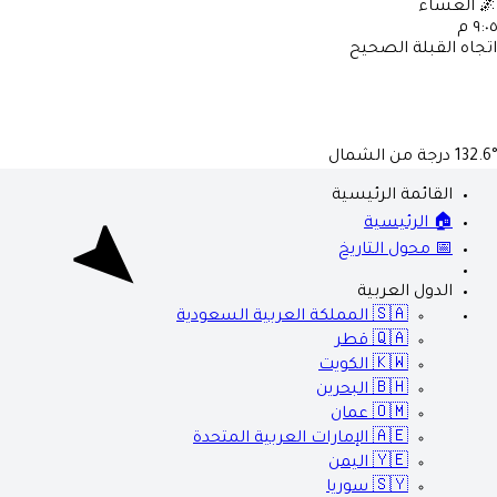
🌌
العشاء
٩:٠٥ م
اتجاه القبلة الصحيح
132.6°
درجة من الشمال
القائمة الرئيسية
🏠 الرئيسية
📅 محول التاريخ
الدول العربية
🇸🇦
المملكة العربية السعودية
🇶🇦
قطر
🇰🇼
الكويت
🇧🇭
البحرين
🇴🇲
عمان
🇦🇪
الإمارات العربية المتحدة
🇾🇪
اليمن
🇸🇾
سوريا